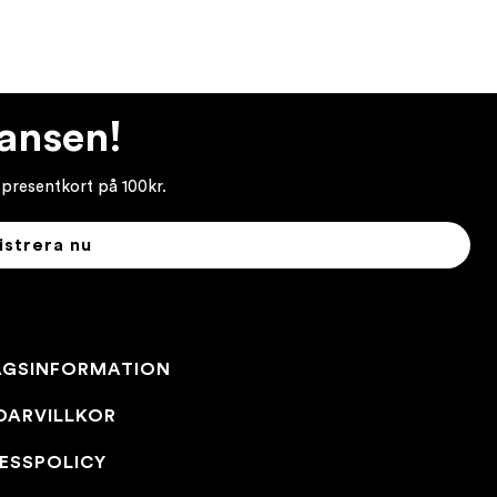
hansen!
 presentkort på 100kr.
istrera nu
AGSINFORMATION
DARVILLKOR
ESSPOLICY