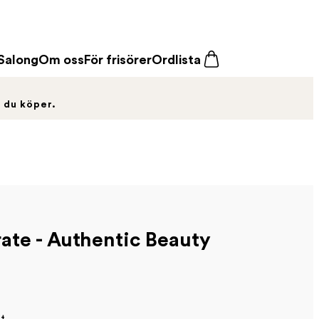
Salong
Om oss
För frisörer
Ordlista
t du köper.
te - Authentic Beauty