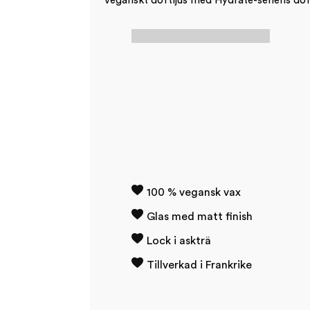
Veganskt doftljus med Hydrate-seriens dof
100 % vegansk vax
Glas med matt finish
Lock i askträ
Tillverkad i Frankrike