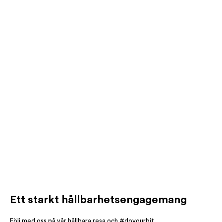
Ett starkt hållbarhetsengagemang
Följ med oss på vår hållbara resa och #doyourbit