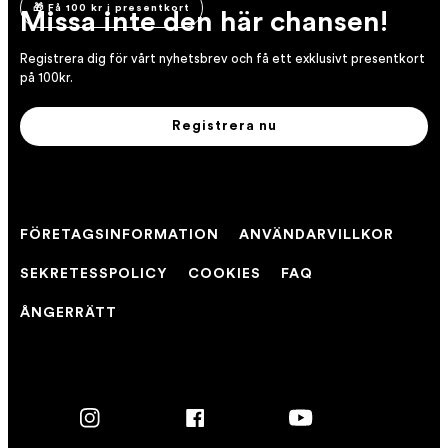
🎁 Få 100 kr i presentkort
Missa inte den här chansen!
Registrera dig för vårt nyhetsbrev och få ett exklusivt presentkort
på 100kr.
Registrera nu
FÖRETAGSINFORMATION
ANVÄNDARVILLKOR
SEKRETESSPOLICY
COOKIES
FAQ
ÅNGERRÄTT
Instagram
Facebook
YouTube