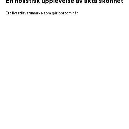
En holistisk upplevelse av äkta skönhet
Ett livsstilsvarumärke som går bortom hår