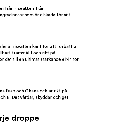
en från
risvatten från
ngredienser som är älskade för sitt
ler är risvatten känt för att förbättra
llbart framställt och rikt på
 det till en ultimat stärkande elixir för
ina Faso och Ghana och är rikt på
och E. Det vårdar, skyddar och ger
arje droppe