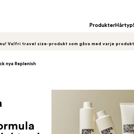
Produkter
Hårtyp
 nu! Valfri travel size-produkt som gåva med varje produk
k nya Replenish
a
formula