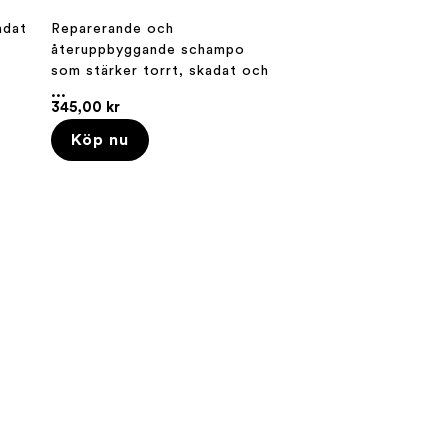
adat
Reparerande och
återuppbyggande schampo
som stärker torrt, skadat och
behandlat hår.
...
345,00 kr
Köp nu