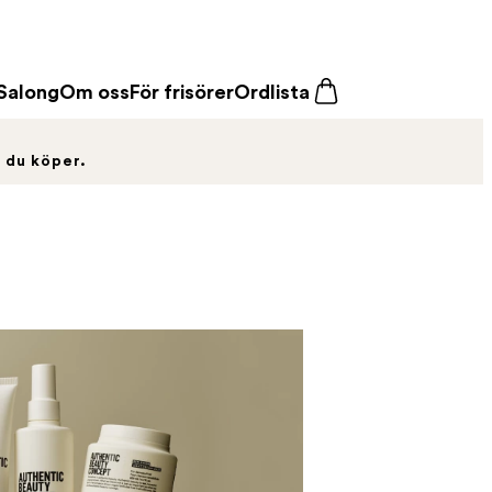
Salong
Om oss
För frisörer
Ordlista
t du köper.