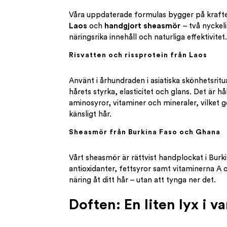
Våra uppdaterade formulas bygger på kraft
Laos
och
handgjort sheasmör
– två nyckeli
näringsrika innehåll och naturliga effektivitet.
Risvatten och rissprotein från Laos
Använt i århundraden i asiatiska skönhetsritua
hårets styrka, elasticitet och glans. Det är hå
aminosyror, vitaminer och mineraler, vilket gör
känsligt hår.
Sheasmör från Burkina Faso och Ghana
Vårt sheasmör är rättvist handplockat i Burk
antioxidanter, fettsyror samt vitaminerna A 
näring åt ditt hår – utan att tynga ner det.
Doften: En liten lyx i v