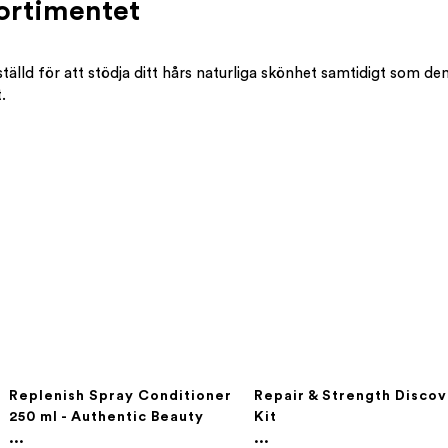
ortimentet
tälld för att stödja ditt hårs naturliga skönhet samtidigt som den 
.
Replenish Spray Conditioner
Repair & Strength Disco
250 ml - Authentic Beauty
Kit
Concept
...
...