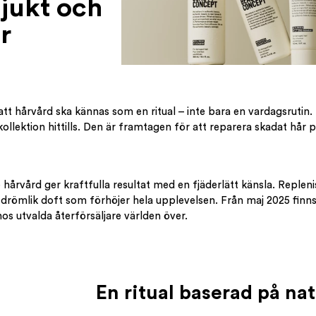
mjukt och
r
tt hårvård ska kännas som en ritual – inte bara en vardagsrutin. 
llektion hittills. Den är framtagen för att reparera skadat hår 
hårvård ger kraftfulla resultat med en fjäderlätt känsla. Reple
 drömlik doft som förhöjer hela upplevelsen. Från maj 2025 finns 
 utvalda återförsäljare världen över.
En ritual baserad på na