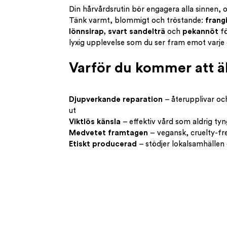
Din hårvårdsrutin bör engagera alla sinnen, o
Tänk varmt, blommigt och tröstande:
frang
lönnsirap, svart sandelträ
och
pekannöt
fö
lyxig upplevelse som du ser fram emot varje 
Varför du kommer att ä
Djupverkande reparation
– återupplivar och
ut
Viktlös känsla
– effektiv vård som aldrig tyn
Medvetet framtagen
– vegansk, cruelty-free
Etiskt producerad
– stödjer lokalsamhällen