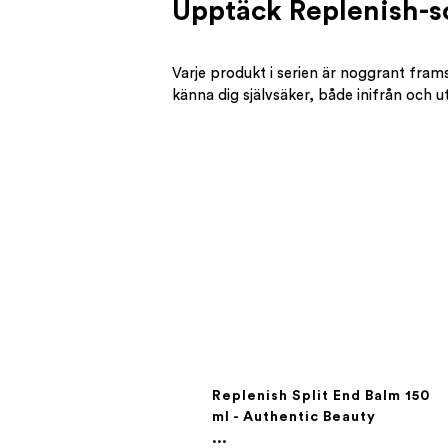
Upptäck Replenish-s
Varje produkt i serien är noggrant frams
känna dig självsäker, både inifrån och ut
Replenish Split End Balm 150
ml - Authentic Beauty
Concept
...