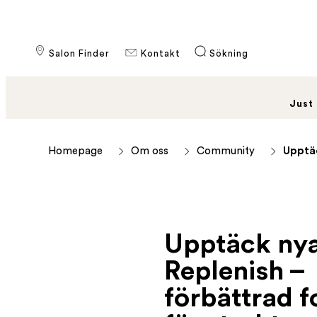
Salon Finder
Kontakt
Sökning
Just
Homepage
Om oss
Community
Upptäc
Upptäck ny
Replenish –
förbättrad 