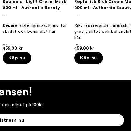
Replenish Light Cream Mask
Replenish Rich Cream M
200 ml - Authentic Beauty
200 ml - Authentic Beaut
Concept
...
Concept
...
Reparerande hårinpackning för
Rik, reparerande hårmask 
skadat och behandlat hår.
grovt, slitet och behandla
hår.
...
...
459,00 kr
459,00 kr
Köp nu
Köp nu
hansen!
 presentkort på 100kr.
istrera nu