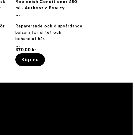
ask
Replenish Conditioner 250
y
ml - Authentic Beauty
Concept
...
för
Reparerande och djupvårdande
t
balsam för slitet och
behandlat hår.
...
370,00 kr
Köp nu