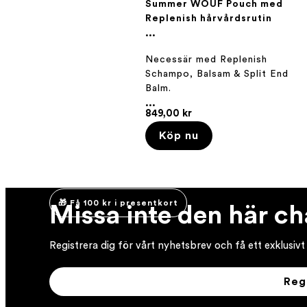
Summer WOUF Pouch med
Replenish hårvårdsrutin
...
Necessär med Replenish
Schampo, Balsam & Split End
Balm.
...
849,00 kr
Köp nu
🎁 Få 100 kr i presentkort
Missa inte den här c
Registrera dig för vårt nyhetsbrev och få ett exklusivt
Reg