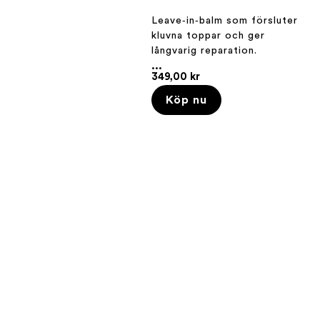
Leave‑in‑balm som försluter
kluvna toppar och ger
långvarig reparation.
...
349,00 kr
Köp nu