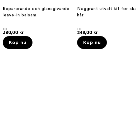
Reparerande och glansgivande
Noggrant utvalt kit för sk
leave-in balsam.
hår.
...
...
380,00 kr
249,00 kr
Köp nu
Köp nu