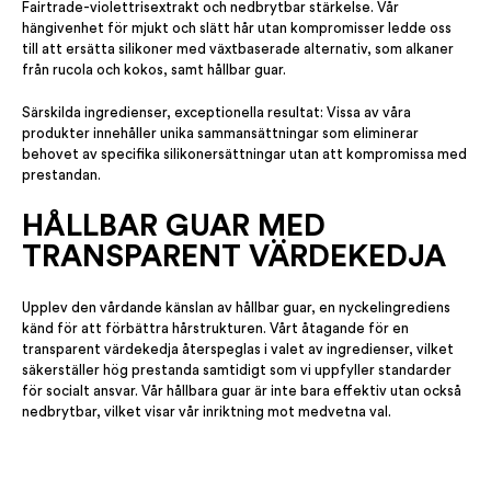
Fairtrade-violettrisextrakt och nedbrytbar stärkelse. Vår
hängivenhet för mjukt och slätt hår utan kompromisser ledde oss
till att ersätta silikoner med växtbaserade alternativ, som alkaner
från rucola och kokos, samt hållbar guar.
Särskilda ingredienser, exceptionella resultat: Vissa av våra
produkter innehåller unika sammansättningar som eliminerar
behovet av specifika silikonersättningar utan att kompromissa med
prestandan.
HÅLLBAR GUAR MED
TRANSPARENT VÄRDEKEDJA
Upplev den vårdande känslan av hållbar guar, en nyckelingrediens
känd för att förbättra hårstrukturen. Vårt åtagande för en
transparent värdekedja återspeglas i valet av ingredienser, vilket
säkerställer hög prestanda samtidigt som vi uppfyller standarder
för socialt ansvar. Vår hållbara guar är inte bara effektiv utan också
nedbrytbar, vilket visar vår inriktning mot medvetna val.