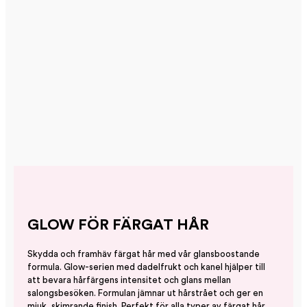
GLOW FÖR FÄRGAT HÅR
Skydda och framhäv färgat hår med vår glansboostande
formula. Glow-serien med dadelfrukt och kanel hjälper till
att bevara hårfärgens intensitet och glans mellan
salongsbesöken. Formulan jämnar ut hårstrået och ger en
mjuk, skimrande finish. Perfekt för alla typer av färgat hår