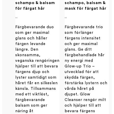
schampo & balsam
schampo, balsam &
för färgat hår
mask för färgat hår
...
...
Färgbevarande duo
Färgbevarande trio
som ger maximal
som förlänger
glans och håller
färgens intensitet
färgen levande
och ger maximal
längre. Den
glans. Ge ditt
skonsamma,
färgbehandlade hår
veganska rengöringen
ny energi med
hjälper till att bevara
Glow‑up Trio –
färgens djup och
utvecklad för att
lyster samtidigt som
skydda färgen,
håret får en silkeslen
förstärka lystern och
känsla. Tillsammans
vårda håret på
med ett viktlöst,
djupet. Glow
färgbevarande
Cleanser rengör milt
balsam som ger
och hjälper till att
näring åt
bevara färgens