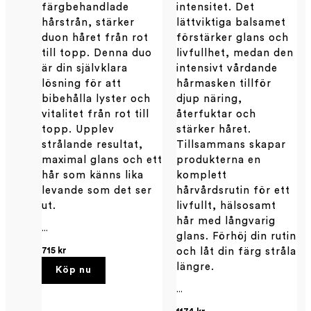
färgbehandlade
intensitet. Det
hårstrån, stärker
lättviktiga balsamet
duon håret från rot
förstärker glans och
till topp. Denna duo
livfullhet, medan den
är din självklara
intensivt vårdande
lösning för att
hårmasken tillför
bibehålla lyster och
djup näring,
vitalitet från rot till
återfuktar och
topp. Upplev
stärker håret.
strålande resultat,
Tillsammans skapar
maximal glans och ett
produkterna en
hår som känns lika
komplett
levande som det ser
hårvårdsrutin för ett
ut.
livfullt, hälsosamt
hår med långvarig
...
glans. Förhöj din rutin
715 kr
och låt din färg stråla
längre.
Köp nu
...