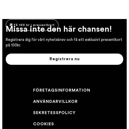
färgbehandlat hår
färgen och ger håret
samtidigt som färgen
som bevarar
lyster.
bevaras.
...
...
345,00 kr
459,00 kr
hårfärgen och tillför
...
370,00 kr
fukt.
🎁 Få 100 kr i presentkort
Missa inte den här chansen!
Registrera dig för vårt nyhetsbrev och få ett exklusivt presentkort
på 100kr.
Registrera nu
FÖRETAGSINFORMATION
ANVÄNDARVILLKOR
SEKRETESSPOLICY
COOKIES