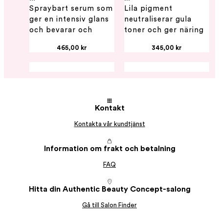
Spraybart serum som
Lila pigment
ger en intensiv glans
neutraliserar gula
och bevarar och
toner och ger näring
skyddar hårfärgen.
för en strålande
...
...
465,00 kr
345,00 kr
glans.
Kontakt
Kontakta vår kundtjänst
Information om frakt och betalning
Glow Cleanser 300
Glow Mask 200 ml -
FAQ
Glow Conditioner
ml - Authentic
Authentic Beauty
250 ml - Authentic
Beauty Concept
Concept
Hitta din Authentic Beauty Concept-salong
Beauty Concept
...
...
Schampo för färgat
Kraftfull näring för
...
Gå till Salon Finder
Balsam för
hår som bevarar
färgbehandlat hår