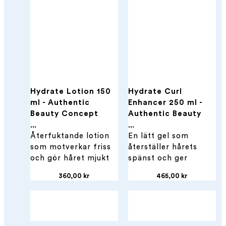
Hydrate Lotion 150
Hydrate Curl
ml - Authentic
Enhancer 250 ml -
Beauty Concept
Authentic Beauty
Concept
...
...
Återfuktande lotion
En lätt gel som
som motverkar friss
återställer hårets
och gör håret mjukt
spänst och ger
med värmeskydd upp
definierade lockar.
...
...
360,00 kr
465,00 kr
till 230 °C.